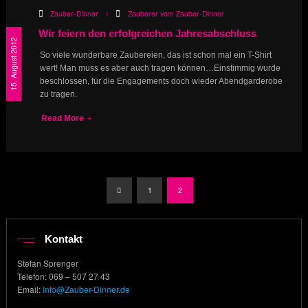
Zauber-Dinner
Zauberer vom Zauber-Dinner
Wir feiern den erfolgreichen Jahresabschluss
15. August 2012
So viele wunderbare Zaubereien, das ist schon mal ein T-Shirt
wert! Man muss es aber auch tragen können…Einstimmig wurde
beschlossen, für die Engagements doch wieder Abendgarderobe
zu tragen.
Read More
Seitennummerierung
1
2
der
Kontakt
Beiträge
Stefan Sprenger
Telefon: 069 – 507 27 43
Email:
Info@Zauber-Dinner.de